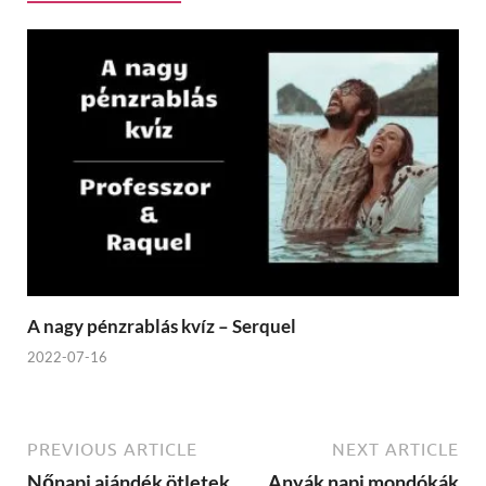
A nagy pénzrablás kvíz – Serquel
2022-07-16
PREVIOUS ARTICLE
NEXT ARTICLE
Nőnapi ajándék ötletek
Anyák napi mondókák