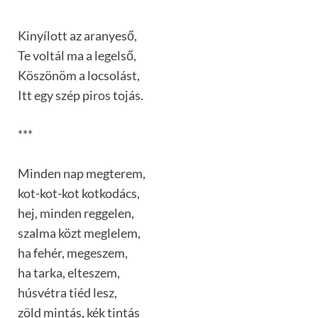
Kinyílott az aranyeső,
Te voltál ma a legelső,
Köszönöm a locsolást,
Itt egy szép piros tojás.
***
Minden nap megterem,
kot-kot-kot kotkodács,
hej, minden reggelen,
szalma közt meglelem,
ha fehér, megeszem,
ha tarka, elteszem,
húsvétra tiéd lesz,
zöld mintás, kék tintás