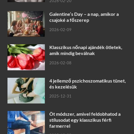
2026-02-20
Galentine’s Day – a nap, amikor a
csajoké a főszerep
2026-02-09
Klasszikus nőnapi ajándék ötletek,
amik mindig beválnak
2026-02-08
4 jellemző pszichoszomatikus tünet,
és kezelésük
2025-12-31
Öt módszer, amivel feldobhatod a
stílusodat egy klasszikus férfi
farmerrel