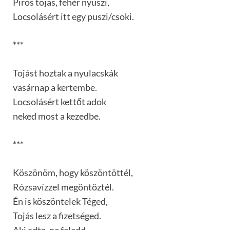
Piros tojás, fehér nyuszi,
Locsolásért itt egy puszi/csoki.
***
Tojást hoztak a nyulacskák
vasárnap a kertembe.
Locsolásért kettőt adok
neked most a kezedbe.
***
Köszönöm, hogy köszöntöttél,
Rózsavízzel megöntöztél.
Én is köszöntelek Téged,
Tojás lesz a fizetséged.
Aki adta, ne feledd,