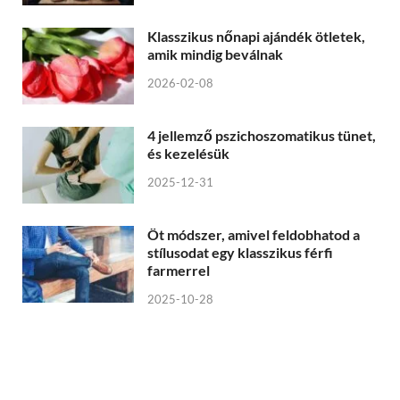
Klasszikus nőnapi ajándék ötletek,
amik mindig beválnak
2026-02-08
4 jellemző pszichoszomatikus tünet,
és kezelésük
2025-12-31
Öt módszer, amivel feldobhatod a
stílusodat egy klasszikus férfi
farmerrel
2025-10-28