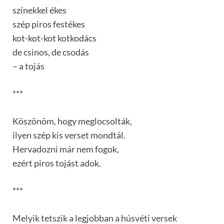
színekkel ékes
szép piros festékes
kot-kot-kot kotkodács
de csinos, de csodás
– a tojás
***
Köszönöm, hogy meglocsolták,
ilyen szép kis verset mondtál.
Hervadozni már nem fogok,
ezért piros tojást adok.
***
Melyik tetszik a legjobban a húsvéti versek