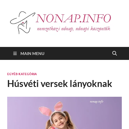
N
nemz
nőna
nőn
kösz
MAIN MENU
EGYÉB KATEGÓRIA
Húsvéti versek lányoknak