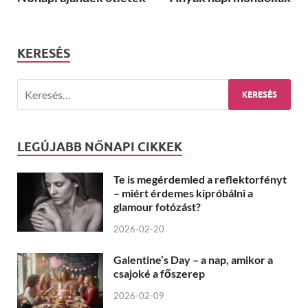
KERESÉS
LEGÚJABB NŐNAPI CIKKEK
Te is megérdemled a reflektorfényt
– miért érdemes kipróbálni a
glamour fotózást?
2026-02-20
Galentine’s Day – a nap, amikor a
csajoké a főszerep
2026-02-09