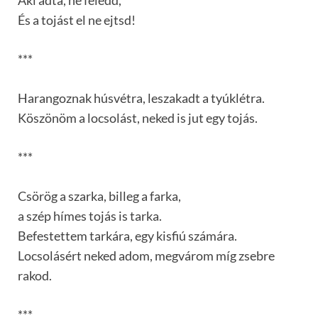
És a tojást el ne ejtsd!
***
Harangoznak húsvétra, leszakadt a tyúklétra.
Köszönöm a locsolást, neked is jut egy tojás.
***
Csörög a szarka, billeg a farka,
a szép hímes tojás is tarka.
Befestettem tarkára, egy kisfiú számára.
Locsolásért neked adom, megvárom míg zsebre
rakod.
***