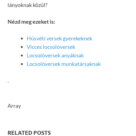
lányoknak közül?
Nézd meg ezeket is:
Húsvéti versek gyerekeknek
Vicces locsolóversek
Locsolóversek anyáknak
Locsolóversek munkatársaknak
.
Array
RELATED POSTS