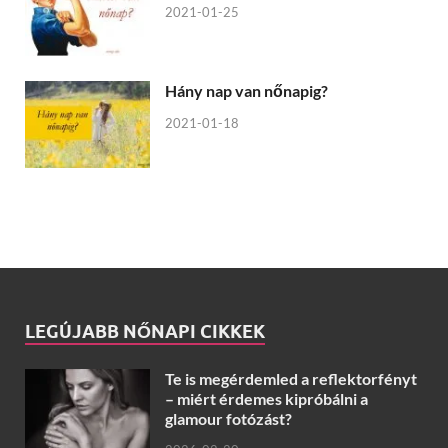
2021-01-25
Hány nap van nőnapig?
2021-01-18
LEGÚJABB NŐNAPI CIKKEK
Te is megérdemled a reflektorfényt
– miért érdemes kipróbálni a
glamour fotózást?