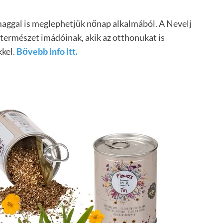
gmaggal is meglephetjük nőnap alkalmából. A Nevelj
a természet imádóinak, akik az otthonukat is
kkel.
Bővebb info itt.