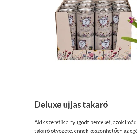
Deluxe ujjas takaró
Akik szeretik a nyugodt perceket, azok imádn
takaró ötvözete, ennek köszönhetően az egész