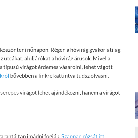
elköszönteni nőnapon. Régen a hóvirág gyakorlatilag
z utcákat, aluljárókat a hóvirág árusok. Mivel a
 típusú virágot érdemes vásárolni, lehet vágott
król
bővebben a linkre kattintva tudsz olvasni.
erepes virágot lehet ajándékozni, hanem a virágot
garantáltan imádni fogják.
Szappan rózsát itt