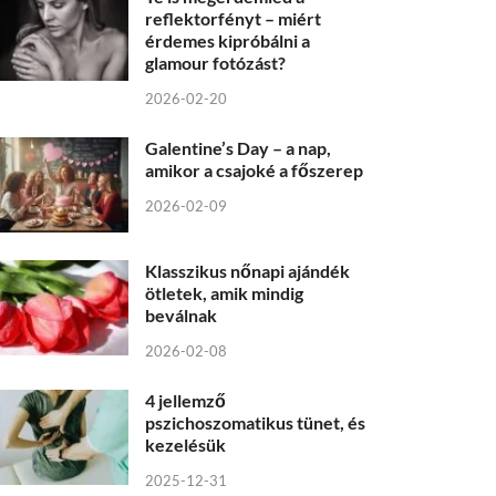
reflektorfényt – miért
érdemes kipróbálni a
glamour fotózást?
2026-02-20
Galentine’s Day – a nap,
amikor a csajoké a főszerep
2026-02-09
Klasszikus nőnapi ajándék
ötletek, amik mindig
beválnak
2026-02-08
4 jellemző
pszichoszomatikus tünet, és
kezelésük
2025-12-31