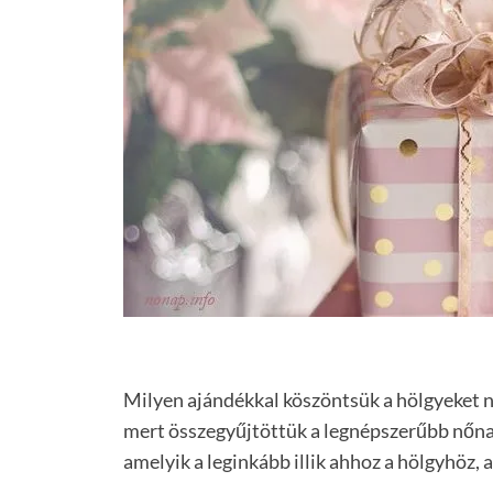
Milyen ajándékkal köszöntsük a hölgyeket n
mert összegyűjtöttük a legnépszerűbb nőnapi
amelyik a leginkább illik ahhoz a hölgyhöz, 