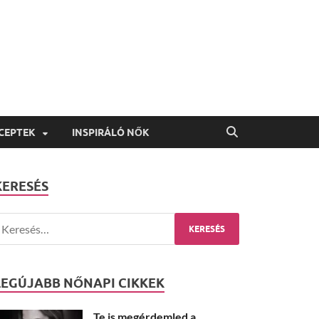
CEPTEK
INSPIRÁLÓ NŐK
KERESÉS
LEGÚJABB NŐNAPI CIKKEK
Te is megérdemled a