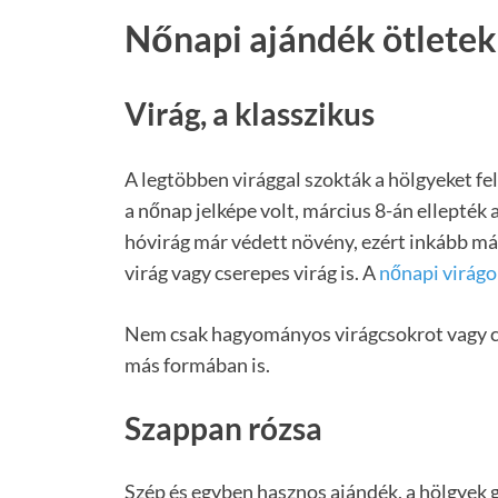
Nőnapi ajándék ötletek
Virág, a klasszikus
A legtöbben virággal szokták a hölgyeket f
a nőnap jelképe volt, március 8-án ellepték a
hóvirág már védett növény, ezért inkább más
virág vagy cserepes virág is. A
nőnapi virágo
Nem csak hagyományos virágcsokrot vagy cs
más formában is.
Szappan rózsa
Szép és egyben hasznos ajándék, a hölgyek 