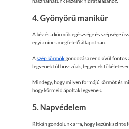
használhatunk kezeink hidratálásához.
4. Gyönyörű manikűr
A kéz és a körmök egészsége és szépsége össz
egyik nincs megfelelő állapotban.
A
szép körmök
gondozása rendkívül fontos 
legyenek túl hosszúak, legyenek tökéletese
Mindegy, hogy milyen formájú körmöt és mil
hogy körmeid ápoltak legyenek.
5. Napvédelem
Ritkán gondolunk arra, hogy kezünk szinte 