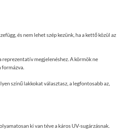
efügg, és nem lehet szép kezünk, ha a kettő közül az
a reprezentatív megjelenéshez. A körmök ne
n formázva.
yen színű lakkokat választasz, a legfontosabb az,
folyamatosan ki van téve a káros UV-sugárzásnak.