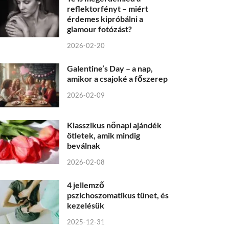
reflektorfényt – miért
érdemes kipróbálni a
glamour fotózást?
2026-02-20
Galentine’s Day – a nap,
amikor a csajoké a főszerep
2026-02-09
Klasszikus nőnapi ajándék
ötletek, amik mindig
beválnak
2026-02-08
4 jellemző
pszichoszomatikus tünet, és
kezelésük
2025-12-31