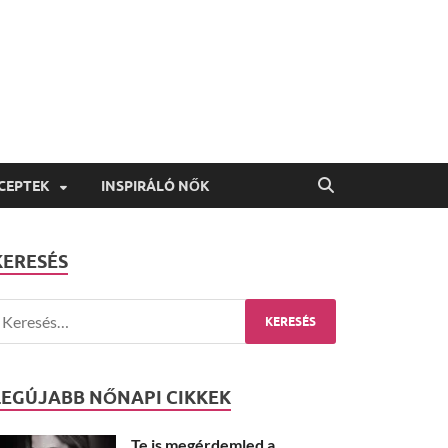
CEPTEK
INSPIRÁLÓ NŐK
KERESÉS
LEGÚJABB NŐNAPI CIKKEK
Te is megérdemled a