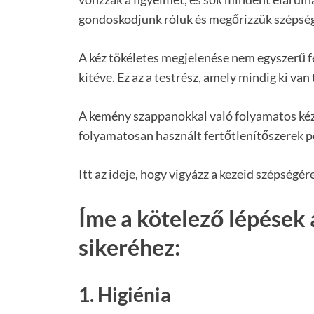
gondoskodjunk róluk és megőrizzük szépsé
A kéz tökéletes megjelenése nem egyszerű 
kitéve. Ez az a testrész, amely mindig ki va
A kemény szappanokkal való folyamatos kézm
folyamatosan használt fertőtlenítőszerek pe
Itt az ideje, hogy vigyázz a kezeid szépségé
Íme a kötelező lépések
sikeréhez:
1. Higiénia