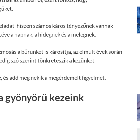
güket.
feladat, hiszen számos káros tényezőnek vannak
n téve a napnak, a hidegnek és a melegnek.
osás a bőrünket is károsítja, az elmúlt évek során
dig szó szerint tönkreteszik a kezünket.
re, és add meg nekik a megérdemelt figyelmet.
 a gyönyörű kezeink