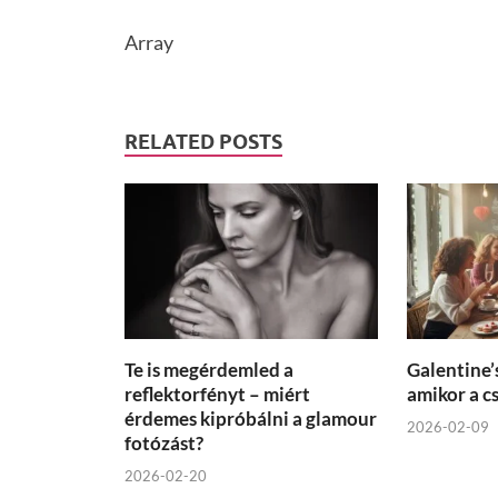
Array
RELATED POSTS
Te is megérdemled a
Galentine’
reflektorfényt – miért
amikor a c
érdemes kipróbálni a glamour
2026-02-09
fotózást?
2026-02-20