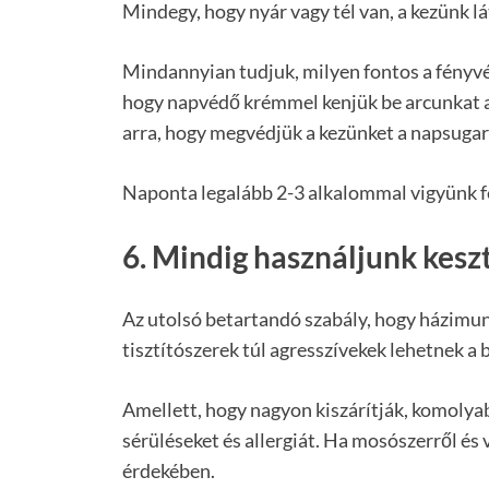
Mindegy, hogy nyár vagy tél van, a kezünk lát
Mindannyian tudjuk, milyen fontos a fényvé
hogy napvédő krémmel kenjük be arcunkat a
arra, hogy megvédjük a kezünket a napsugar
Naponta legalább 2-3 alkalommal vigyünk fe
6. Mindig használjunk kes
Az utolsó betartandó szabály, hogy házimun
tisztítószerek túl agresszívekek lehetnek a 
Amellett, hogy nagyon kiszárítják, komolya
sérüléseket és allergiát. Ha mosószerről és 
érdekében.