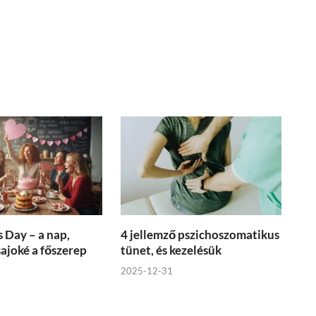
s Day – a nap,
4 jellemző pszichoszomatikus
sajoké a főszerep
tünet, és kezelésük
2025-12-31