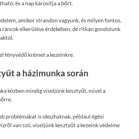
ható, és a nap károsítja a bőrt.
delem, amikor strandon vagyunk, és milyen fontos,
 ráncok elkerülése érdekében, de ritkán gondolunk
aktól.
l fényvédő krémet a kezeinkre.
ztyűt a házimunka során
ka közben mindig viseljünk kesztyűt, mivel a
bőrre.
bb problémákat is okozhatnak, például égési
vízről van szó, viseljünk kesztyűt a kezeink védelme