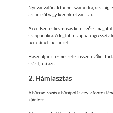
Nyilvánvalónak tűnhet számodra, de a higién
arcunkról vagy kezünkről van szó.
A rendszeres kézmosás kötelező és magától 
szappanokra. A legtöbb szappan agresszív,
nem kíméli bőrünket.
Használjunk természetes összetevőket tart
szárítja ki azt.
2. Hámlasztás
A bőrradírozás a bőrápolás egyik fontos lépé
ajánlott.