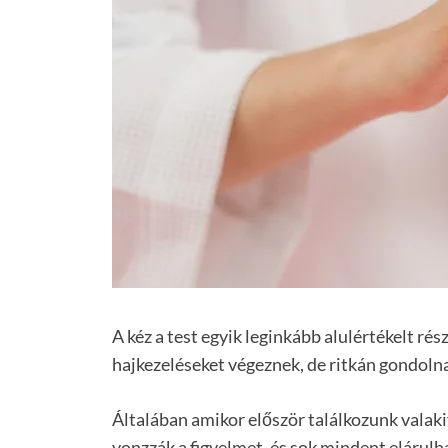
A kéz a test egyik leginkább alulértékelt rés
hajkezeléseket végeznek, de ritkán gondoln
Általában amikor először találkozunk valak
vonzzák a figyelmet, és sok mindent elárulh