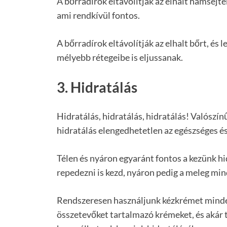
A bőrradírok eltávolítják az elhalt hámsejte
ami rendkívül fontos.
A bőrradírok eltávolítják az elhalt bőrt, és 
mélyebb rétegeibe is eljussanak.
3. Hidratálás
Hidratálás, hidratálás, hidratálás! Valószín
hidratálás elengedhetetlen az egészséges é
Télen és nyáron egyaránt fontos a kezünk hi
repedezni is kezd, nyáron pedig a meleg min
Rendszeresen használjunk kézkrémet minde
összetevőket tartalmazó krémeket, és akár t