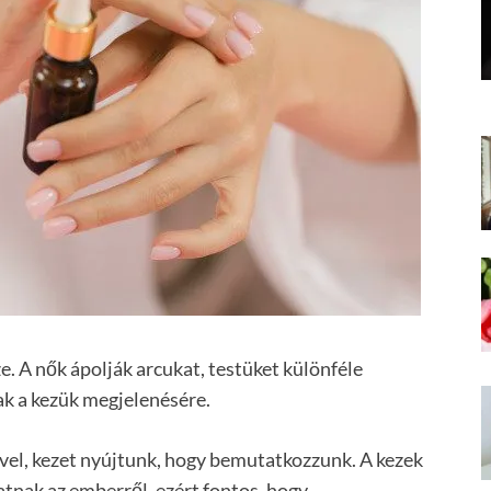
ze. A nők ápolják arcukat, testüket különféle
ak a kezük megjelenésére.
ivel, kezet nyújtunk, hogy bemutatkozzunk. A kezek
atnak az emberről, ezért fontos, hogy