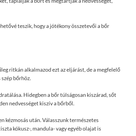
ket, táplálják a bőrt és megtartják a nedvességet,
lehetővé teszik, hogy a jótékony összetevői a bőr
űleg ritkán alkalmazod ezt az eljárást, de a megfelelő
s szép bőrhöz.
dratálása. Hidegben a bőr túlságosan kiszárad, sőt
den nedvességet kiszív a bőrből.
n kézmosás után. Válasszunk természetes
iszta kókusz-, mandula- vagy egyéb olajat is