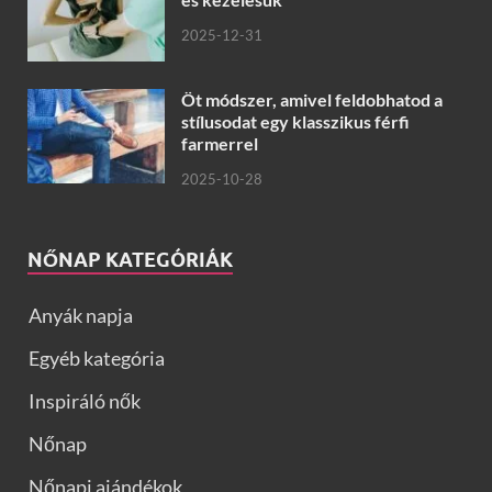
2025-12-31
Öt módszer, amivel feldobhatod a
stílusodat egy klasszikus férfi
farmerrel
2025-10-28
NŐNAP KATEGÓRIÁK
Anyák napja
Egyéb kategória
Inspiráló nők
Nőnap
Nőnapi ajándékok