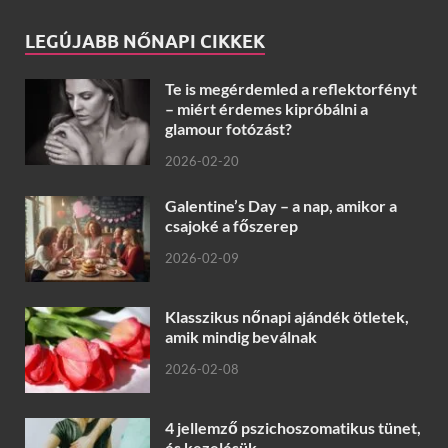
LEGÚJABB NŐNAPI CIKKEK
Te is megérdemled a reflektorfényt
– miért érdemes kipróbálni a
glamour fotózást?
2026-02-20
Galentine’s Day – a nap, amikor a
csajoké a főszerep
2026-02-09
Klasszikus nőnapi ajándék ötletek,
amik mindig beválnak
2026-02-08
4 jellemző pszichoszomatikus tünet,
és kezelésük