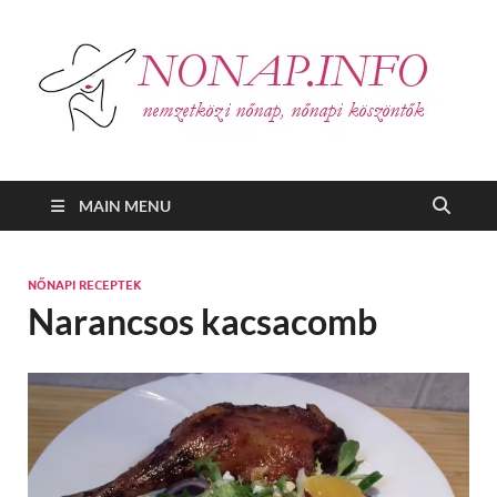
N
nemz
nőna
nőn
kösz
MAIN MENU
NŐNAPI RECEPTEK
Narancsos kacsacomb