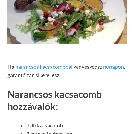
Ha
narancsos kacsacombbal
kedveskedsz
nőnapon
,
garantáltan sikere lesz.
Narancsos kacsacomb
hozzávalók:
3 db kacsacomb
3 gerezd fokhagyma