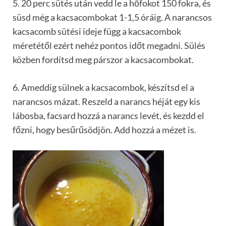
5. 20 perc sütés után vedd le a hőfokot 150 fokra, és
süsd még a kacsacombokat 1-1,5 óráig. A narancsos
kacsacomb sütési ideje függ a kacsacombok
méretétől ezért nehéz pontos időt megadni. Sülés
közben fordítsd meg párszor a kacsacombokat.
6. Ameddig sülnek a kacsacombok, készítsd el a
narancsos mázat. Reszeld a narancs héját egy kis
lábosba, facsard hozzá a narancs levét, és kezdd el
főzni, hogy besűrűsödjön. Add hozzá a mézet is.