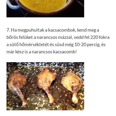
7. Ha megpuhultak a kacsacombok, kend meg a
bőrös felüket a narancsos mázzal, vedd fel 220 fokra
a sütő hőmérsékletét és süsd még 10-20 percig, és
már kész is a narancsos kacsacomb!