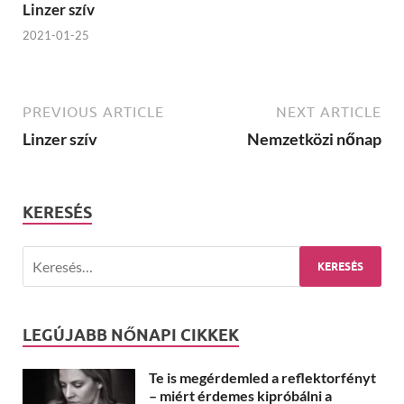
Linzer szív
2021-01-25
PREVIOUS ARTICLE
NEXT ARTICLE
Linzer szív
Nemzetközi nőnap
KERESÉS
LEGÚJABB NŐNAPI CIKKEK
Te is megérdemled a reflektorfényt
– miért érdemes kipróbálni a