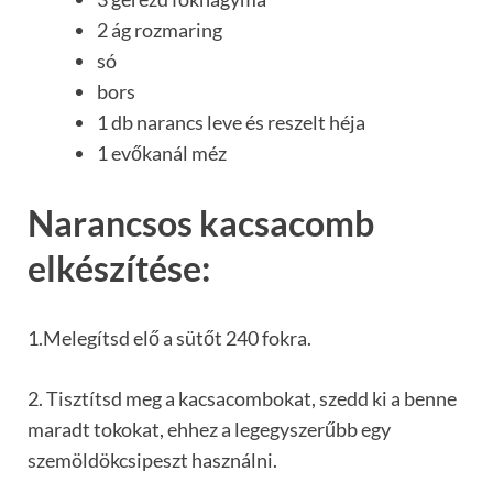
2 ág rozmaring
só
bors
1 db narancs leve és reszelt héja
1 evőkanál méz
Narancsos kacsacomb
elkészítése:
1.Melegítsd elő a sütőt 240 fokra.
2. Tisztítsd meg a kacsacombokat, szedd ki a benne
maradt tokokat, ehhez a legegyszerűbb egy
szemöldökcsipeszt használni.