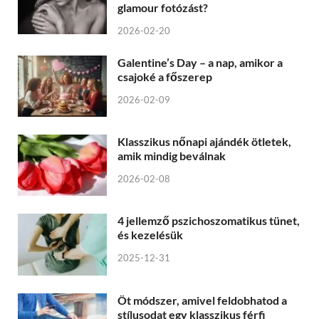
glamour fotózást?
2026-02-20
Galentine’s Day – a nap, amikor a
csajoké a főszerep
2026-02-09
Klasszikus nőnapi ajándék ötletek,
amik mindig beválnak
2026-02-08
4 jellemző pszichoszomatikus tünet,
és kezelésük
2025-12-31
Öt módszer, amivel feldobhatod a
stílusodat egy klasszikus férfi